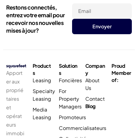
Restons connectés,
Email
entrez votre email pour
recevoir nos nouvelles
mises à jour?
Product
Solution
Compan
Proud
Apport
s
s
y
Member
of:
Leasing
Foncières
About
er aux
Us
proprié
Specialty
For
taires
Leasing
Property
Contact
Blog
Managers
et
Media
opérat
Leasing
Promoteurs
eurs
Commercialisateurs
immobi