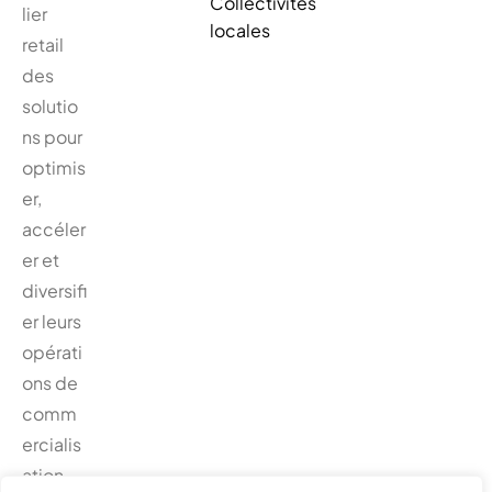
Collectivités
lier
locales
retail
des
solutio
ns pour
optimis
er,
accéler
er et
diversifi
er leurs
opérati
ons de
comm
ercialis
ation.