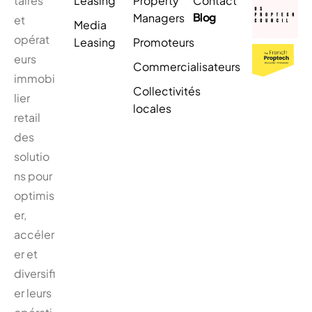
taires
Leasing
Property
Contact
Blog
Managers
et
Media
opérat
Leasing
Promoteurs
eurs
Commercialisateurs
immobi
Collectivités
lier
locales
retail
des
solutio
ns pour
optimis
er,
accéler
er et
diversifi
er leurs