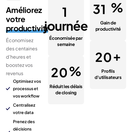
%
3
1
1
Améliorez
votre
journée
Gain de
productivité
productivité
Économisée par
Économisez
semaine
des centaines
+
2
0
d’heures et
boostez vos
%
2
0
Profils
revenus
d'utilisateurs
Optimisez vos
Réduit les délais
processus et
de closing
vos workflow
Centralisez
votre data
Prenez des
décisions