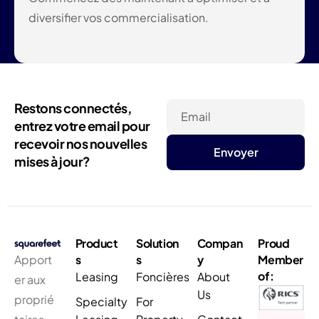
diversifier vos commercialisation.
Restons connectés,
Email
entrez votre email pour
recevoir nos nouvelles
mises à jour?
Product
Solution
Compan
Proud
Apport
s
s
y
Member
of:
Leasing
Foncières
About
er aux
Us
proprié
Specialty
For