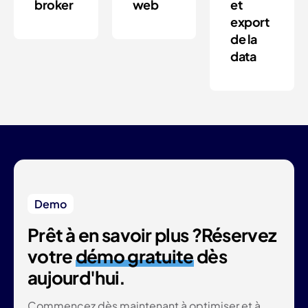
broker
web
et
export
de la
data
Demo
Prêt à en savoir plus ?
Réservez
votre
démo gratuite
dès
aujourd'hui.
Commencez dès maintenant à optimiser et à