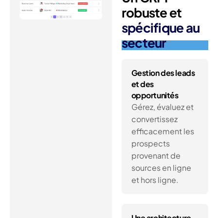
robuste et
spécifique au
secteur
Gestion des leads
et des
opportunités
Gérez, évaluez et
convertissez
efficacement les
prospects
provenant de
sources en ligne
et hors ligne.
Une architecture