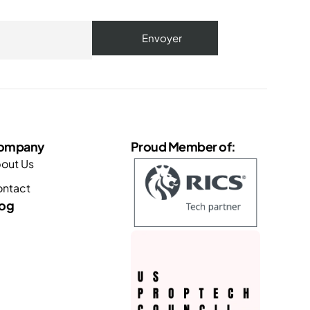
ompany
Proud Member of:
out Us
ntact
log